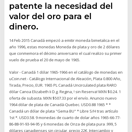
patente la necesidad del
valor del oro para el
dinero.
14 Feb 2015 Canadá empezó a emitir moneda bimetalica en el
año 1996, estas monedas Moneda de plata y oro de 2 dólares
que conmemora el décimo aniversario el cual realizo su primer
vuelo de prueba el 20 de mayo de 1965.
Valor - Canadá 1 dólar 1965-1966 en el catálogo de monedas en
uCoin.net - Catálogo Internacional de Aleación, Plata 0.800 Año,
Tirada, Precio, EUR. 1965 PL Canadá Uncirculated plata RARO
dólar Canoa Elizabeth Ii D.g. Regina, ! sin Reserva! MXN $0.24. 1
oferta de subasta. MXN $507.33 por el envío. Anuncio nuevo
1964 dólar de plata de Canadá-Quebec. USD0.88 1965 * *
Canadá un dólar de plata "Gema BU" * Libre S/H tras artículo
1st *. USD3.58. 9 monedas de cuarto de dolar años 1965-66-77-
86-88-91-93-94-95 y 6 monedas de Onza de plata pura .999, 5
dólares canadienses sin circular, precio 22€. Intercambio y